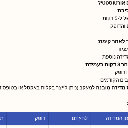
ם אורטוסטטי?
 דקות
 והדופק
עמוד
דידה נוספת
ודופק
בים הקודמים
מדידה מובנה
 למעקב (ניתן לייצר בקלות באקסל או בטופס די
מן המדידה
לחץ דם
דופק
תס