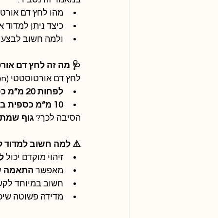
מהו לחץ דם אורט
כיצד ניתן למדוד או
ולמה חשוב לבצע 
🩺 מה זה לחץ דם אור
לחץ דם אורטוסטטי (Orthostatic Hypotension) מוגדר כירידה של:
לפחות 20 מ”מ כספית בלחץ הדם הסיסטולי
10 מ”מ כספית בדיאסטולי
הסיבה לכך? 
גוף שמתק
⚠️ למה חשוב למדוד ל
זיהוי מוקדם יכול 
ל
מאפשר 
התאמה של
חשוב במיוחד לקשי
מדידה פשוטה שיכו