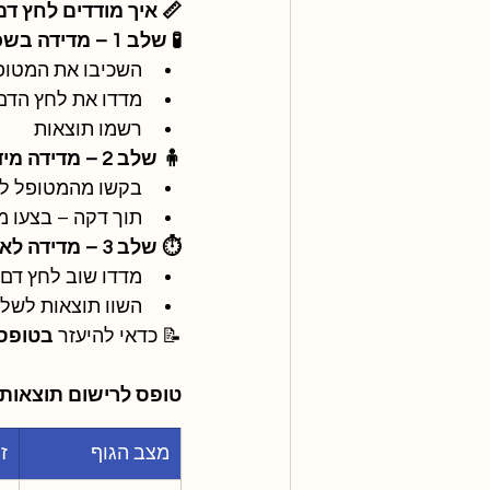
📏 איך מודדים לחץ ד
🧪 שלב 1 – מדידה בשכיבה:
השכיבו את המטופל ל-5
מדדו את לחץ הדם
רשמו תוצאות
🧍 שלב 2 – מדידה מיד לאחר קימה:
בקשו מהמטופל ל
תוך דקה – בצעו מ
⏱️ שלב 3 – מדידה לאחר 3 דקות בעמידה:
מדדו שוב לחץ דם 
השוו תוצאות לשל
📝 כדאי להיעזר 
בטופס 
טופס לרישום תוצאות:
מצב הגוף
ז