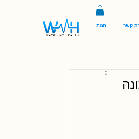
רת קשר
חנות
נה