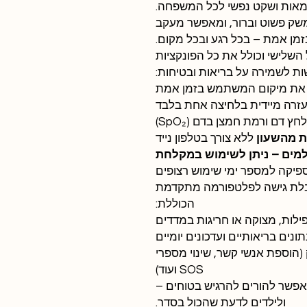
אות ושקט נפשי לכל המשפחה.
שק פשוט וברור, ומאפשר מעקב
בזמן אמת – בכל רגע ובכל מקום.
 השלישי וכולל את כל הפונקציות
ת לשמירה על בריאות ובטיחות:
את מיקום המשתמש בזמן אמת
זרה מיידית בלחיצה אחת בלבד
חץ דם ורמת חמצן בדם (SpO₂)
ת מהשעון
ללא צורך בטלפון נייד
מים – ניתן לשימוש במקלחת
יקה למספר ימי שימוש רצופים
לת גישה לפלטפורמה מתקדמת
הכוללת:
לות, מצוקה או חריגות במדדים
ונים בריאותיים ועדכונים יומיים
הוספת אנשי קשר, שינוי מספרי
SOS ועוד)
שר להורים להרגיש בטוחים –
ולילדים לדעת שהכול בסדר.