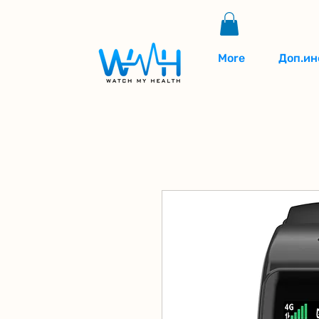
More
Доп.ин