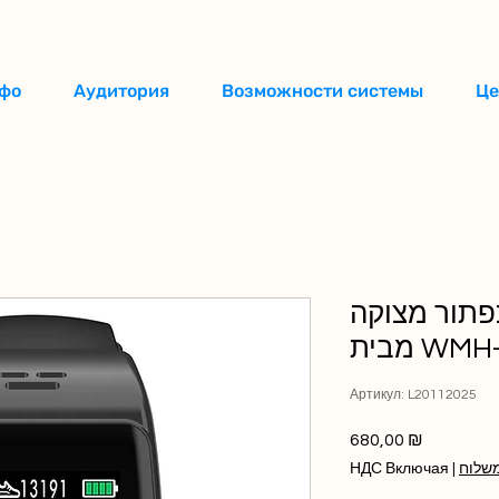
фо
Аудитория
Возможности системы
Це
פתור מצוקה
WMH-Pro
Артикул: L20112025
Цена
680,00 ₪
שלוח
|
НДС Включая