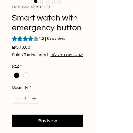
SKU: 364215376135191
Smart watch with
emergency button
Rating is 4.2 out of five stars based on 6 reviews
4.2 | 6 reviews
Price
₪570.00
Sales Tax Included
|
אפשרויות המשלוח
צבע
*
Quantity
*
Buy Now